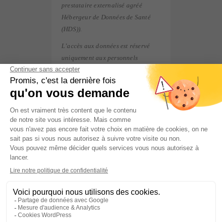
prestataire externalisé agréé
Hébergeur de Données de Santé
(HDS)).
L’accès aux données est réservé
uniquement aux personnels
habilités de l’association et aux
professionnels de santé impliqués
dans votre suivi.
L’association Dépistage des
Cancers – Centre de coordination
Normandie
a pris toutes les
mesures techniques et
organisationnelles pour sécuriser
les données de santé en étant
accompagnée de sous-traitants
informatiques qui répondent aux
exigences de sécurité des systèmes
d’information comme l’exige le