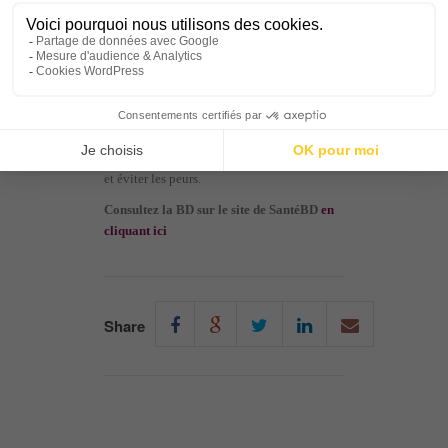
L’intérêt de la vaccination et son
efficacité,
Le calendrier vaccinal recommandé
entre 11 et 14 ans,
Les lieux où se faire vacciner et les
professionnels qui s’en chargent.
Une ressource utile pour faciliter le dialogue
et éviter les peurs.
Consultez la BD sur le site de SantéBD
en
cliquant ici
Share