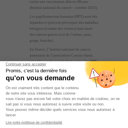
existe une vaccination sûre et efficace
(Institut national du cancer – octobre 2025).
Les papillomavirus humains (HPV) sont très
répandus et peuvent provoquer des maladies
bénignes (comme des verrues) mais aussi
des cancers graves (col de l’utérus, anus,
gorge, bouche).
En France, l’ Institut national du cancer,
partenaire de l’association Coactis Santé,
rappelle que
la vaccination contre les HPV
(recommandée dès 11 ans) est une mesure
essentielle de prévention
pour réduire ces
risques.
Rédigée avec la méthode Facile à Lire et à
comprendre (FALC), cette nouvelle bande
dessinée, personnalisable, explique de
manière pédagogique et avec des dessins
rassurants
:
Ce que sont les papillomavirus
humains et pourquoi ils sont dangereux,